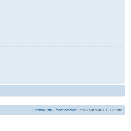
Henkilökunta
•
Poista evästeet
• Kaikki ajat ovat UTC + 2 tuntia