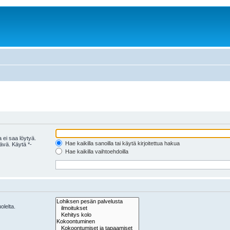
 ei saa löytyä.
Hae kaikilla sanoilla tai käytä kirjoitettua hakua
tävä. Käytä *-
Hae kaikilla vaihtoehdoilla
olelta.