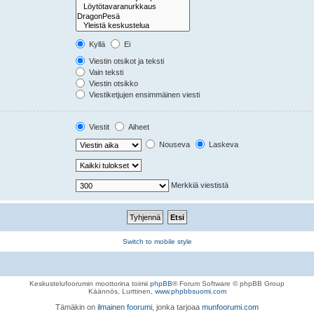
Kyllä
Ei
Viestin otsikot ja teksti
Vain teksti
Viestin otsikko
Viestiketjujen ensimmäinen viesti
Viestit
Aiheet
Nouseva
Laskeva
Merkkiä viestistä
Switch to mobile style
Keskustelufoorumin moottorina toimii
phpBB
® Forum Software © phpBB Group
Käännös, Lurttinen,
www.phpbbsuomi.com
Tämäkin on
ilmainen foorumi
, jonka tarjoaa
munfoorumi.com