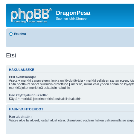
DragonPesä
Suomen lohikäärmeet
Etusivu
Etsi
HAKULAUSEKE
Etsi avainsanoja:
Aseta
+
merkki sanan eteen, jonka on löydyttävä ja
-
merkki sellaisen sanan eteen, jota
Laita haettavat sanat sulkuihin erotettuna
|
-merkillä, mikäli vain yhden sanan on löydyt
merkkiä jokerimerkkinä osittaisiin hakuihin
Hae käyttäjätunnuksella:
Käytä *-merkkiä jokerimerkkinä osittaisiin hakuihin
HAUN VAIHTOEHDOT
Hae alueittain:
Valitse alue tai alueet, josta haluat etsiä. Sisäalueet voidaan hakea valitsemalla se alapu