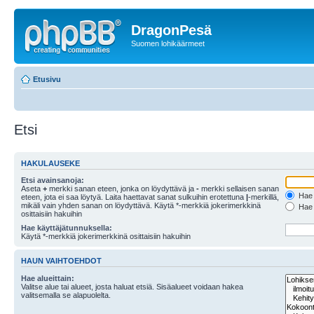
DragonPesä
Suomen lohikäärmeet
Etusivu
Etsi
HAKULAUSEKE
Etsi avainsanoja:
Aseta
+
merkki sanan eteen, jonka on löydyttävä ja
-
merkki sellaisen sanan
Hae k
eteen, jota ei saa löytyä. Laita haettavat sanat sulkuihin erotettuna
|
-merkillä,
mikäli vain yhden sanan on löydyttävä. Käytä *-merkkiä jokerimerkkinä
Hae k
osittaisiin hakuihin
Hae käyttäjätunnuksella:
Käytä *-merkkiä jokerimerkkinä osittaisiin hakuihin
HAUN VAIHTOEHDOT
Hae alueittain:
Valitse alue tai alueet, josta haluat etsiä. Sisäalueet voidaan hakea
valitsemalla se alapuolelta.