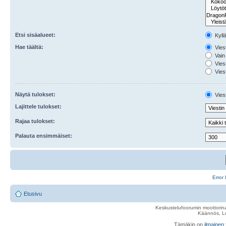
Etsi sisäalueet:
Kyll
Hae täältä:
Viest
Vain 
Viest
Viest
Näytä tulokset:
Viest
Lajittele tulokset:
Rajaa tulokset:
Palauta ensimmäiset:
Error 
Etusivu
Keskustelufoorumin moottorina
Käännös, Lu
Tämäkin on
ilmainen