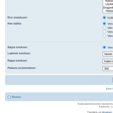
Etsi sisäalueet:
Kyll
Hae täältä:
Viest
Vain 
Viest
Viest
Näytä tulokset:
Viest
Lajittele tulokset:
Rajaa tulokset:
Palauta ensimmäiset:
Error 
Etusivu
Keskustelufoorumin moottorina
Käännös, Lu
Tämäkin on
ilmainen