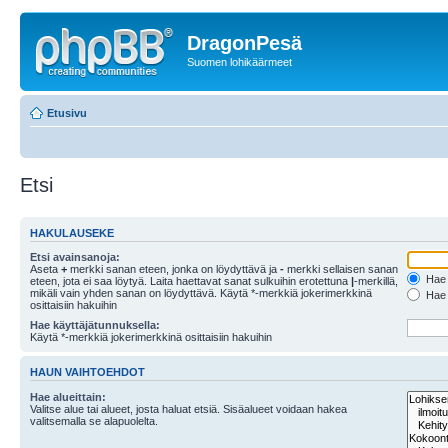
DragonPesä
Suomen lohikäärmeet
Etusivu
Etsi
HAKULAUSEKE
Etsi avainsanoja:
Aseta
+
merkki sanan eteen, jonka on löydyttävä ja
-
merkki sellaisen sanan
Hae k
eteen, jota ei saa löytyä. Laita haettavat sanat sulkuihin erotettuna
|
-merkillä,
mikäli vain yhden sanan on löydyttävä. Käytä *-merkkiä jokerimerkkinä
Hae k
osittaisiin hakuihin
Hae käyttäjätunnuksella:
Käytä *-merkkiä jokerimerkkinä osittaisiin hakuihin
HAUN VAIHTOEHDOT
Hae alueittain:
Valitse alue tai alueet, josta haluat etsiä. Sisäalueet voidaan hakea
valitsemalla se alapuolelta.