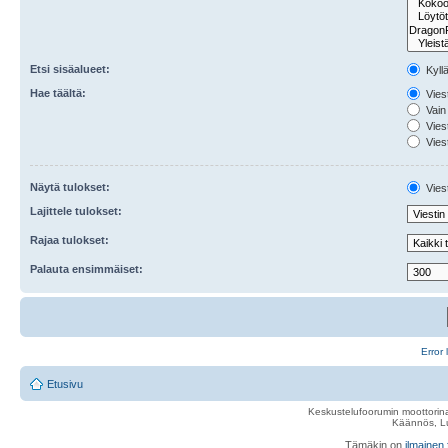
Etsi sisäalueet:
Kyll
Hae täältä:
Viest
Vain 
Viest
Viest
Näytä tulokset:
Viest
Lajittele tulokset:
Rajaa tulokset:
Palauta ensimmäiset:
Error 
Etusivu
Keskustelufoorumin moottorina
Käännös, Lu
Tämäkin on
ilmainen