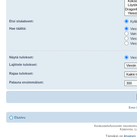
Etsi sisäalueet:
Kyll
Hae täältä:
Viest
Vain 
Viest
Viest
Näytä tulokset:
Viest
Lajittele tulokset:
Rajaa tulokset:
Palauta ensimmäiset:
Error 
Etusivu
Keskustelufoorumin moottorina
Käännös, Lu
Tämäkin on
ilmainen