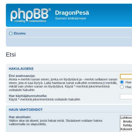
DragonPesä
Suomen lohikäärmeet
Etusivu
Etsi
HAKULAUSEKE
Etsi avainsanoja:
Aseta
+
merkki sanan eteen, jonka on löydyttävä ja
-
merkki sellaisen sanan
Hae k
eteen, jota ei saa löytyä. Laita haettavat sanat sulkuihin erotettuna
|
-merkillä,
mikäli vain yhden sanan on löydyttävä. Käytä *-merkkiä jokerimerkkinä
Hae k
osittaisiin hakuihin
Hae käyttäjätunnuksella:
Käytä *-merkkiä jokerimerkkinä osittaisiin hakuihin
HAUN VAIHTOEHDOT
Hae alueittain:
Valitse alue tai alueet, josta haluat etsiä. Sisäalueet voidaan hakea
valitsemalla se alapuolelta.