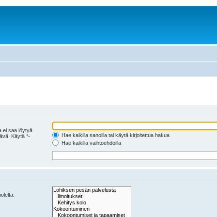
 ei saa löytyä.
Hae kaikilla sanoilla tai käytä kirjoitettua hakua
tävä. Käytä *-
Hae kaikilla vaihtoehdoilla
olelta.