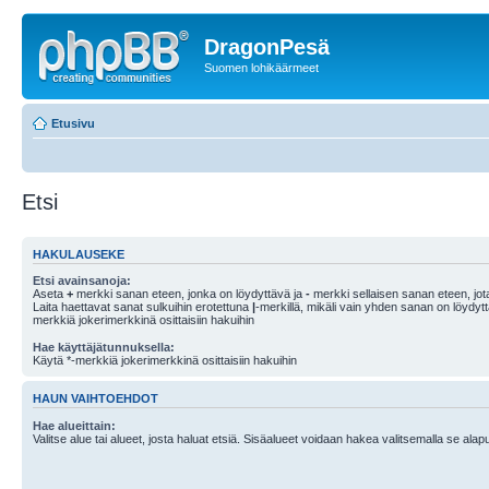
DragonPesä
Suomen lohikäärmeet
Etusivu
Etsi
HAKULAUSEKE
Etsi avainsanoja:
Aseta
+
merkki sanan eteen, jonka on löydyttävä ja
-
merkki sellaisen sanan eteen, jota
Laita haettavat sanat sulkuihin erotettuna
|
-merkillä, mikäli vain yhden sanan on löydyt
merkkiä jokerimerkkinä osittaisiin hakuihin
Hae käyttäjätunnuksella:
Käytä *-merkkiä jokerimerkkinä osittaisiin hakuihin
HAUN VAIHTOEHDOT
Hae alueittain:
Valitse alue tai alueet, josta haluat etsiä. Sisäalueet voidaan hakea valitsemalla se alapu