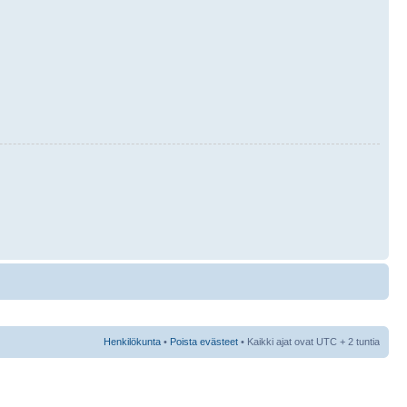
Henkilökunta
•
Poista evästeet
• Kaikki ajat ovat UTC + 2 tuntia