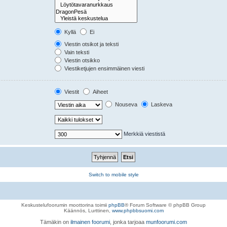
Kyllä
Ei
Viestin otsikot ja teksti
Vain teksti
Viestin otsikko
Viestiketjujen ensimmäinen viesti
Viestit
Aiheet
Nouseva
Laskeva
Merkkiä viestistä
Switch to mobile style
Keskustelufoorumin moottorina toimii
phpBB
® Forum Software © phpBB Group
Käännös, Lurttinen,
www.phpbbsuomi.com
Tämäkin on
ilmainen foorumi
, jonka tarjoaa
munfoorumi.com