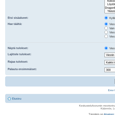
Etsi sisäalueet:
Kyll
Hae täältä:
Viest
Vain 
Viest
Viest
Näytä tulokset:
Viest
Lajittele tulokset:
Rajaa tulokset:
Palauta ensimmäiset:
Error 
Etusivu
Keskustelufoorumin moottorina
Käännös, Lu
Tämäkin on
ilmainen