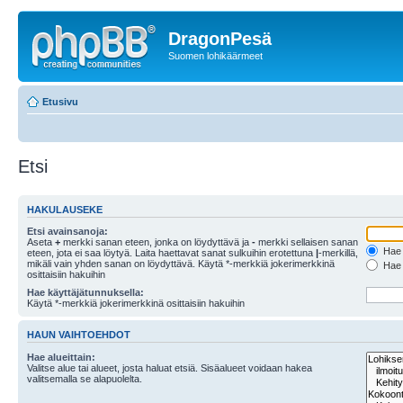
DragonPesä
Suomen lohikäärmeet
Etusivu
Etsi
HAKULAUSEKE
Etsi avainsanoja:
Aseta
+
merkki sanan eteen, jonka on löydyttävä ja
-
merkki sellaisen sanan
Hae k
eteen, jota ei saa löytyä. Laita haettavat sanat sulkuihin erotettuna
|
-merkillä,
mikäli vain yhden sanan on löydyttävä. Käytä *-merkkiä jokerimerkkinä
Hae k
osittaisiin hakuihin
Hae käyttäjätunnuksella:
Käytä *-merkkiä jokerimerkkinä osittaisiin hakuihin
HAUN VAIHTOEHDOT
Hae alueittain:
Valitse alue tai alueet, josta haluat etsiä. Sisäalueet voidaan hakea
valitsemalla se alapuolelta.