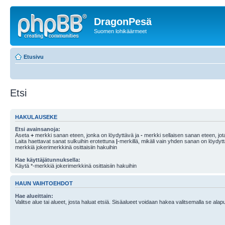
DragonPesä
Suomen lohikäärmeet
Etusivu
Etsi
HAKULAUSEKE
Etsi avainsanoja:
Aseta
+
merkki sanan eteen, jonka on löydyttävä ja
-
merkki sellaisen sanan eteen, jota
Laita haettavat sanat sulkuihin erotettuna
|
-merkillä, mikäli vain yhden sanan on löydyt
merkkiä jokerimerkkinä osittaisiin hakuihin
Hae käyttäjätunnuksella:
Käytä *-merkkiä jokerimerkkinä osittaisiin hakuihin
HAUN VAIHTOEHDOT
Hae alueittain:
Valitse alue tai alueet, josta haluat etsiä. Sisäalueet voidaan hakea valitsemalla se alapu