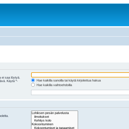
 ei saa löytyä.
Hae kaikilla sanoilla tai käytä kirjoitettua hakua
tävä. Käytä *-
Hae kaikilla vaihtoehdoilla
olelta.