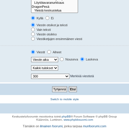
Kyllä
Ei
Viestin otsikot ja teksti
Vain teksti
Viestin otsikko
Viestiketjujen ensimmäinen viesti
Viestit
Aiheet
Nouseva
Laskeva
Merkkiä viestistä
Switch to mobile style
Keskustelufoorumin moottorina toimii
phpBB
® Forum Software © phpBB Group
Käännös, Lurttinen,
www.phpbbsuomi.com
Tämäkin on
ilmainen foorumi
, jonka tarjoaa
munfoorumi.com