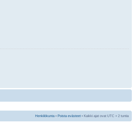
Henkilökunta
•
Poista evästeet
• Kaikki ajat ovat UTC + 2 tuntia