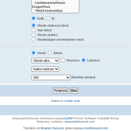
Kyllä
Ei
Viestin otsikot ja teksti
Vain teksti
Viestin otsikko
Viestiketjujen ensimmäinen viesti
Viestit
Aiheet
Nouseva
Laskeva
Merkkiä viestistä
Switch to mobile style
Keskustelufoorumin moottorina toimii
phpBB
® Forum Software © phpBB Group
Käännös, Lurttinen,
www.phpbbsuomi.com
Tämäkin on
ilmainen foorumi
, jonka tarjoaa
munfoorumi.com