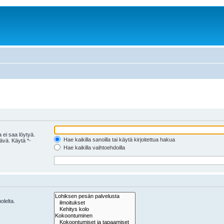
 ei saa löytyä.
Hae kaikilla sanoilla tai käytä kirjoitettua hakua
tävä. Käytä *-
Hae kaikilla vaihtoehdoilla
olelta.