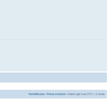
Henkilökunta
•
Poista evästeet
• Kaikki ajat ovat UTC + 2 tuntia