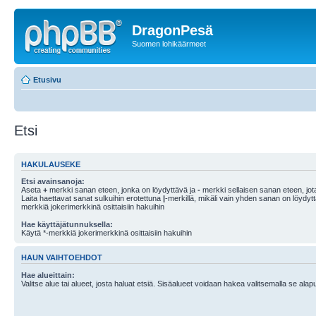
DragonPesä
Suomen lohikäärmeet
Etusivu
Etsi
HAKULAUSEKE
Etsi avainsanoja:
Aseta
+
merkki sanan eteen, jonka on löydyttävä ja
-
merkki sellaisen sanan eteen, jota
Laita haettavat sanat sulkuihin erotettuna
|
-merkillä, mikäli vain yhden sanan on löydyt
merkkiä jokerimerkkinä osittaisiin hakuihin
Hae käyttäjätunnuksella:
Käytä *-merkkiä jokerimerkkinä osittaisiin hakuihin
HAUN VAIHTOEHDOT
Hae alueittain:
Valitse alue tai alueet, josta haluat etsiä. Sisäalueet voidaan hakea valitsemalla se alapu