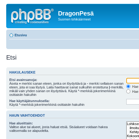
DragonPesä
Suomen lohikäärmeet
Etusivu
Etsi
HAKULAUSEKE
Etsi avainsanoja:
Aseta
+
merkki sanan eteen, jonka on löydyttävä ja
-
merkki sellaisen sanan
Hae k
eteen, jota ei saa löytyä. Laita haettavat sanat sulkuihin erotettuna
|
-merkillä,
mikäli vain yhden sanan on löydyttävä. Käytä *-merkkiä jokerimerkkinä
Hae k
osittaisiin hakuihin
Hae käyttäjätunnuksella:
Käytä *-merkkiä jokerimerkkinä osittaisiin hakuihin
HAUN VAIHTOEHDOT
Hae alueittain:
Valitse alue tai alueet, josta haluat etsiä. Sisäalueet voidaan hakea
valitsemalla se alapuolelta.