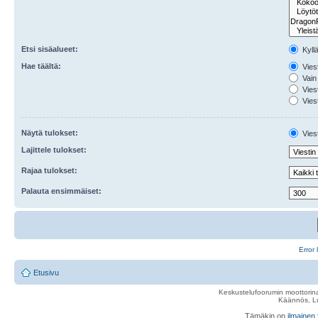
Etsi sisäalueet:
Kyll
Hae täältä:
Viest
Vain 
Viest
Viest
Näytä tulokset:
Viest
Lajittele tulokset:
Rajaa tulokset:
Palauta ensimmäiset:
Error 
Etusivu
Keskustelufoorumin moottorina
Käännös, Lu
Tämäkin on
ilmainen