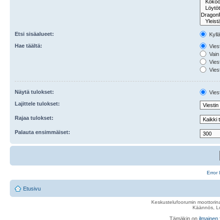
Etsi sisäalueet:
Kyll
Hae täältä:
Viest
Vain 
Viest
Viest
Näytä tulokset:
Viest
Lajittele tulokset:
Rajaa tulokset:
Palauta ensimmäiset:
Error 
Etusivu
Keskustelufoorumin moottorina
Käännös, Lu
Tämäkin on
ilmainen