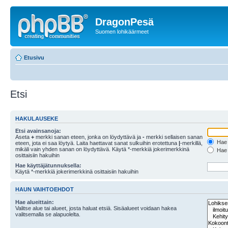
DragonPesä
Suomen lohikäärmeet
Etusivu
Etsi
HAKULAUSEKE
Etsi avainsanoja:
Aseta
+
merkki sanan eteen, jonka on löydyttävä ja
-
merkki sellaisen sanan
Hae k
eteen, jota ei saa löytyä. Laita haettavat sanat sulkuihin erotettuna
|
-merkillä,
mikäli vain yhden sanan on löydyttävä. Käytä *-merkkiä jokerimerkkinä
Hae k
osittaisiin hakuihin
Hae käyttäjätunnuksella:
Käytä *-merkkiä jokerimerkkinä osittaisiin hakuihin
HAUN VAIHTOEHDOT
Hae alueittain:
Valitse alue tai alueet, josta haluat etsiä. Sisäalueet voidaan hakea
valitsemalla se alapuolelta.