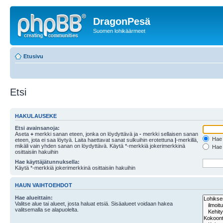
DragonPesä
Suomen lohikäärmeet
Etusivu
Etsi
HAKULAUSEKE
Etsi avainsanoja:
Aseta
+
merkki sanan eteen, jonka on löydyttävä ja
-
merkki sellaisen sanan
Hae k
eteen, jota ei saa löytyä. Laita haettavat sanat sulkuihin erotettuna
|
-merkillä,
mikäli vain yhden sanan on löydyttävä. Käytä *-merkkiä jokerimerkkinä
Hae k
osittaisiin hakuihin
Hae käyttäjätunnuksella:
Käytä *-merkkiä jokerimerkkinä osittaisiin hakuihin
HAUN VAIHTOEHDOT
Hae alueittain:
Valitse alue tai alueet, josta haluat etsiä. Sisäalueet voidaan hakea
valitsemalla se alapuolelta.