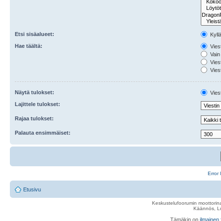
Etsi sisäalueet:
Kyll
Hae täältä:
Viest
Vain 
Viest
Viest
Näytä tulokset:
Viest
Lajittele tulokset:
Rajaa tulokset:
Palauta ensimmäiset:
Error 
Etusivu
Keskustelufoorumin moottorina
Käännös, Lu
Tämäkin on
ilmainen