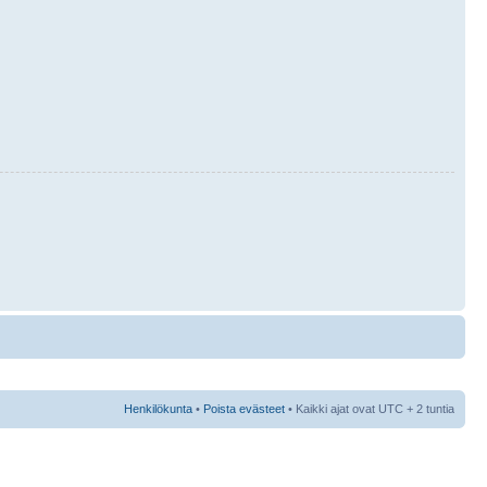
Henkilökunta
•
Poista evästeet
• Kaikki ajat ovat UTC + 2 tuntia