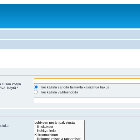
 ei saa löytyä.
Hae kaikilla sanoilla tai käytä kirjoitettua hakua
tävä. Käytä *-
Hae kaikilla vaihtoehdoilla
olelta.