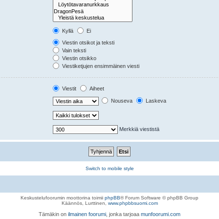
Kyllä
Ei
Viestin otsikot ja teksti
Vain teksti
Viestin otsikko
Viestiketjujen ensimmäinen viesti
Viestit
Aiheet
Nouseva
Laskeva
Merkkiä viestistä
Switch to mobile style
Keskustelufoorumin moottorina toimii
phpBB
® Forum Software © phpBB Group
Käännös, Lurttinen,
www.phpbbsuomi.com
Tämäkin on
ilmainen foorumi
, jonka tarjoaa
munfoorumi.com