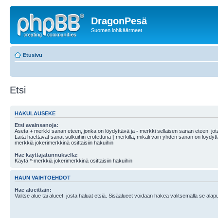
DragonPesä
Suomen lohikäärmeet
Etusivu
Etsi
HAKULAUSEKE
Etsi avainsanoja:
Aseta
+
merkki sanan eteen, jonka on löydyttävä ja
-
merkki sellaisen sanan eteen, jota
Laita haettavat sanat sulkuihin erotettuna
|
-merkillä, mikäli vain yhden sanan on löydyt
merkkiä jokerimerkkinä osittaisiin hakuihin
Hae käyttäjätunnuksella:
Käytä *-merkkiä jokerimerkkinä osittaisiin hakuihin
HAUN VAIHTOEHDOT
Hae alueittain:
Valitse alue tai alueet, josta haluat etsiä. Sisäalueet voidaan hakea valitsemalla se alapu