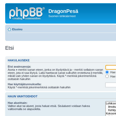
DragonPesä
Suomen lohikäärmeet
Etusivu
Etsi
HAKULAUSEKE
Etsi avainsanoja:
Aseta
+
merkki sanan eteen, jonka on löydyttävä ja
-
merkki sellaisen sanan
Hae k
eteen, jota ei saa löytyä. Laita haettavat sanat sulkuihin erotettuna
|
-merkillä,
mikäli vain yhden sanan on löydyttävä. Käytä *-merkkiä jokerimerkkinä
Hae k
osittaisiin hakuihin
Hae käyttäjätunnuksella:
Käytä *-merkkiä jokerimerkkinä osittaisiin hakuihin
HAUN VAIHTOEHDOT
Hae alueittain:
Valitse alue tai alueet, josta haluat etsiä. Sisäalueet voidaan hakea
valitsemalla se alapuolelta.