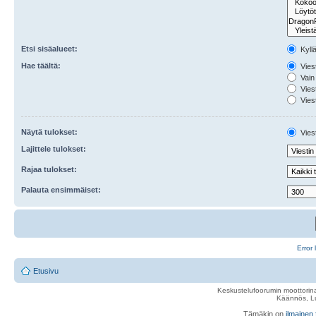
Etsi sisäalueet:
Kyll
Hae täältä:
Viest
Vain 
Viest
Viest
Näytä tulokset:
Viest
Lajittele tulokset:
Rajaa tulokset:
Palauta ensimmäiset:
Error 
Etusivu
Keskustelufoorumin moottorina
Käännös, Lu
Tämäkin on
ilmainen