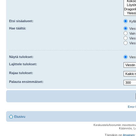
Etsi sisäalueet:
Kyll
Hae täältä:
Viest
Vain 
Viest
Viest
Näytä tulokset:
Viest
Lajittele tulokset:
Rajaa tulokset:
Palauta ensimmäiset:
Error 
Etusivu
Keskustelufoorumin moottorina
Käännös, Lu
Tämäkin on
ilmainen