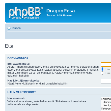
DragonPesä
Suomen lohikäärmeet
Etusivu
Etsi
HAKULAUSEKE
Etsi avainsanoja:
Aseta
+
merkki sanan eteen, jonka on löydyttävä ja
-
merkki sellaisen sanan
Hae k
eteen, jota ei saa löytyä. Laita haettavat sanat sulkuihin erotettuna
|
-merkillä,
mikäli vain yhden sanan on löydyttävä. Käytä *-merkkiä jokerimerkkinä
Hae k
osittaisiin hakuihin
Hae käyttäjätunnuksella:
Käytä *-merkkiä jokerimerkkinä osittaisiin hakuihin
HAUN VAIHTOEHDOT
Hae alueittain:
Valitse alue tai alueet, josta haluat etsiä. Sisäalueet voidaan hakea
valitsemalla se alapuolelta.