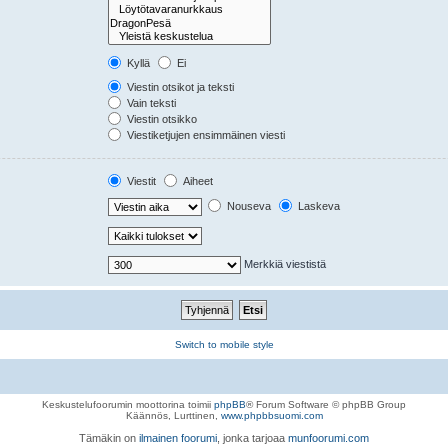
Kyllä
Ei
Viestin otsikot ja teksti
Vain teksti
Viestin otsikko
Viestiketjujen ensimmäinen viesti
Viestit
Aiheet
Nouseva
Laskeva
Merkkiä viestistä
Switch to mobile style
Keskustelufoorumin moottorina toimii
phpBB
® Forum Software © phpBB Group
Käännös, Lurttinen,
www.phpbbsuomi.com
Tämäkin on
ilmainen foorumi
, jonka tarjoaa
munfoorumi.com