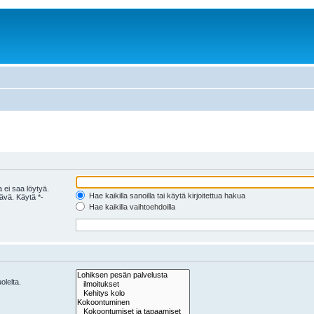
 ei saa löytyä.
Hae kaikilla sanoilla tai käytä kirjoitettua hakua
tävä. Käytä *-
Hae kaikilla vaihtoehdoilla
olelta.