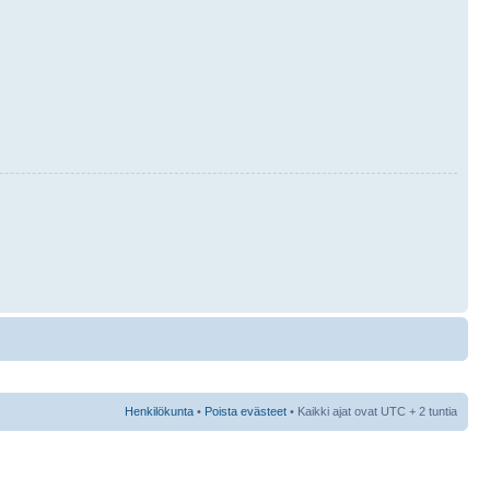
Henkilökunta
•
Poista evästeet
• Kaikki ajat ovat UTC + 2 tuntia