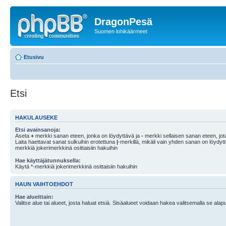
DragonPesä
Suomen lohikäärmeet
Etusivu
Etsi
HAKULAUSEKE
Etsi avainsanoja:
Aseta
+
merkki sanan eteen, jonka on löydyttävä ja
-
merkki sellaisen sanan eteen, jota
Laita haettavat sanat sulkuihin erotettuna
|
-merkillä, mikäli vain yhden sanan on löydyt
merkkiä jokerimerkkinä osittaisiin hakuihin
Hae käyttäjätunnuksella:
Käytä *-merkkiä jokerimerkkinä osittaisiin hakuihin
HAUN VAIHTOEHDOT
Hae alueittain:
Valitse alue tai alueet, josta haluat etsiä. Sisäalueet voidaan hakea valitsemalla se alapu