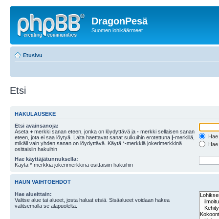
DragonPesä
Suomen lohikäärmeet
Etusivu
Etsi
HAKULAUSEKE
Etsi avainsanoja:
Aseta
+
merkki sanan eteen, jonka on löydyttävä ja
-
merkki sellaisen sanan
Hae k
eteen, jota ei saa löytyä. Laita haettavat sanat sulkuihin erotettuna
|
-merkillä,
mikäli vain yhden sanan on löydyttävä. Käytä *-merkkiä jokerimerkkinä
Hae k
osittaisiin hakuihin
Hae käyttäjätunnuksella:
Käytä *-merkkiä jokerimerkkinä osittaisiin hakuihin
HAUN VAIHTOEHDOT
Hae alueittain:
Valitse alue tai alueet, josta haluat etsiä. Sisäalueet voidaan hakea
valitsemalla se alapuolelta.