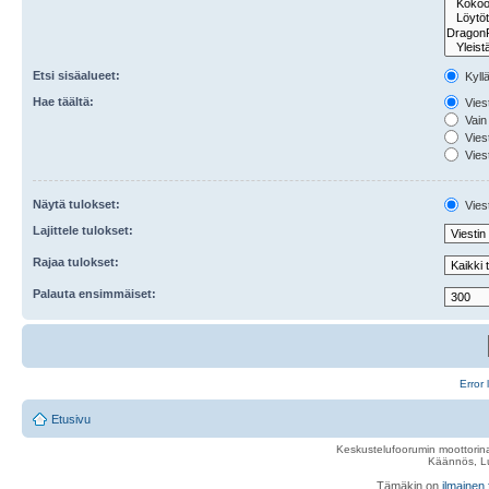
Etsi sisäalueet:
Kyll
Hae täältä:
Viest
Vain 
Viest
Viest
Näytä tulokset:
Viest
Lajittele tulokset:
Rajaa tulokset:
Palauta ensimmäiset:
Error 
Etusivu
Keskustelufoorumin moottorina
Käännös, Lu
Tämäkin on
ilmainen