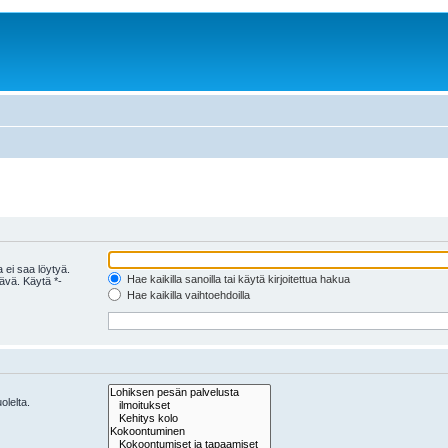
 ei saa löytyä.
Hae kaikilla sanoilla tai käytä kirjoitettua hakua
tävä. Käytä *-
Hae kaikilla vaihtoehdoilla
olelta.