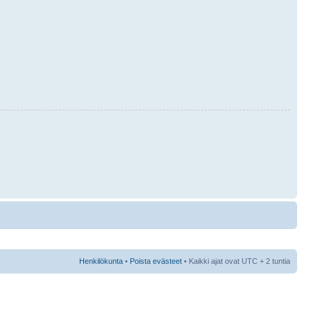
Henkilökunta
•
Poista evästeet
• Kaikki ajat ovat UTC + 2 tuntia