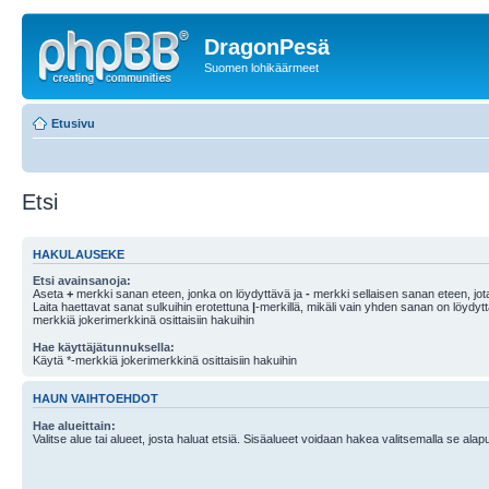
DragonPesä
Suomen lohikäärmeet
Etusivu
Etsi
HAKULAUSEKE
Etsi avainsanoja:
Aseta
+
merkki sanan eteen, jonka on löydyttävä ja
-
merkki sellaisen sanan eteen, jota
Laita haettavat sanat sulkuihin erotettuna
|
-merkillä, mikäli vain yhden sanan on löydyt
merkkiä jokerimerkkinä osittaisiin hakuihin
Hae käyttäjätunnuksella:
Käytä *-merkkiä jokerimerkkinä osittaisiin hakuihin
HAUN VAIHTOEHDOT
Hae alueittain:
Valitse alue tai alueet, josta haluat etsiä. Sisäalueet voidaan hakea valitsemalla se alapu