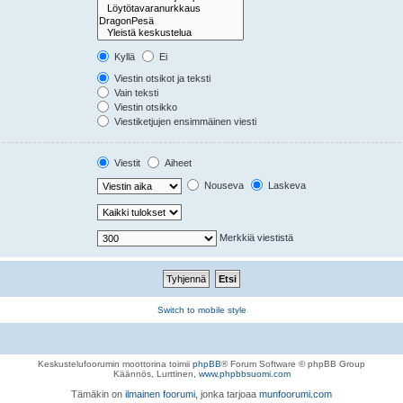
Kyllä
Ei
Viestin otsikot ja teksti
Vain teksti
Viestin otsikko
Viestiketjujen ensimmäinen viesti
Viestit
Aiheet
Nouseva
Laskeva
Merkkiä viestistä
Switch to mobile style
Keskustelufoorumin moottorina toimii
phpBB
® Forum Software © phpBB Group
Käännös, Lurttinen,
www.phpbbsuomi.com
Tämäkin on
ilmainen foorumi
, jonka tarjoaa
munfoorumi.com