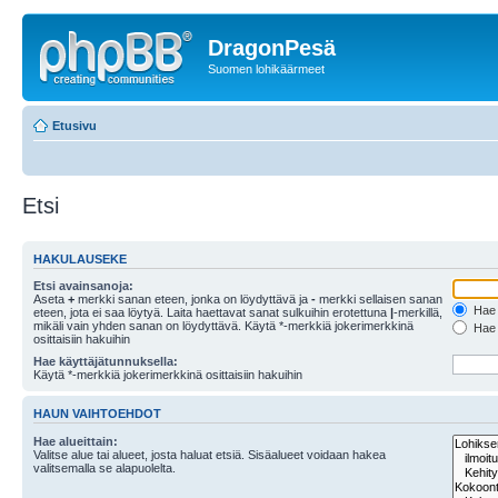
DragonPesä
Suomen lohikäärmeet
Etusivu
Etsi
HAKULAUSEKE
Etsi avainsanoja:
Aseta
+
merkki sanan eteen, jonka on löydyttävä ja
-
merkki sellaisen sanan
Hae k
eteen, jota ei saa löytyä. Laita haettavat sanat sulkuihin erotettuna
|
-merkillä,
mikäli vain yhden sanan on löydyttävä. Käytä *-merkkiä jokerimerkkinä
Hae k
osittaisiin hakuihin
Hae käyttäjätunnuksella:
Käytä *-merkkiä jokerimerkkinä osittaisiin hakuihin
HAUN VAIHTOEHDOT
Hae alueittain:
Valitse alue tai alueet, josta haluat etsiä. Sisäalueet voidaan hakea
valitsemalla se alapuolelta.