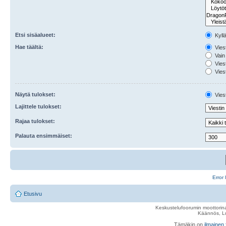
Etsi sisäalueet:
Kyll
Hae täältä:
Viest
Vain 
Viest
Viest
Näytä tulokset:
Viest
Lajittele tulokset:
Rajaa tulokset:
Palauta ensimmäiset:
Error 
Etusivu
Keskustelufoorumin moottorina
Käännös, Lu
Tämäkin on
ilmainen