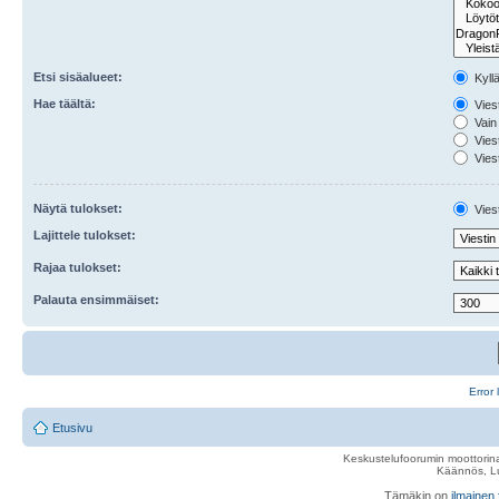
Etsi sisäalueet:
Kyll
Hae täältä:
Viest
Vain 
Viest
Viest
Näytä tulokset:
Viest
Lajittele tulokset:
Rajaa tulokset:
Palauta ensimmäiset:
Error 
Etusivu
Keskustelufoorumin moottorina
Käännös, Lu
Tämäkin on
ilmainen