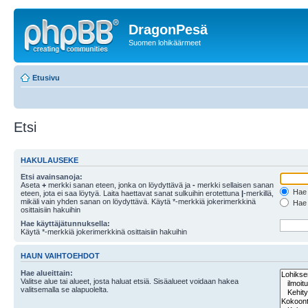
DragonPesä
Suomen lohikäärmeet
Etusivu
Etsi
HAKULAUSEKE
Etsi avainsanoja:
Aseta
+
merkki sanan eteen, jonka on löydyttävä ja
-
merkki sellaisen sanan
Hae k
eteen, jota ei saa löytyä. Laita haettavat sanat sulkuihin erotettuna
|
-merkillä,
mikäli vain yhden sanan on löydyttävä. Käytä *-merkkiä jokerimerkkinä
Hae k
osittaisiin hakuihin
Hae käyttäjätunnuksella:
Käytä *-merkkiä jokerimerkkinä osittaisiin hakuihin
HAUN VAIHTOEHDOT
Hae alueittain:
Valitse alue tai alueet, josta haluat etsiä. Sisäalueet voidaan hakea
valitsemalla se alapuolelta.