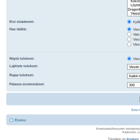
Etsi sisäalueet:
Kyll
Hae täältä:
Viest
Vain 
Viest
Viest
Näytä tulokset:
Viest
Lajittele tulokset:
Rajaa tulokset:
Palauta ensimmäiset:
Error 
Etusivu
Keskustelufoorumin moottorina
Käännös, Lu
Tämäkin on
ilmainen