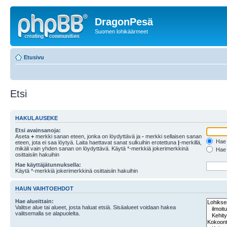
DragonPesä
Suomen lohikäärmeet
Etusivu
Etsi
HAKULAUSEKE
Etsi avainsanoja:
Aseta
+
merkki sanan eteen, jonka on löydyttävä ja
-
merkki sellaisen sanan
Hae k
eteen, jota ei saa löytyä. Laita haettavat sanat sulkuihin erotettuna
|
-merkillä,
mikäli vain yhden sanan on löydyttävä. Käytä *-merkkiä jokerimerkkinä
Hae k
osittaisiin hakuihin
Hae käyttäjätunnuksella:
Käytä *-merkkiä jokerimerkkinä osittaisiin hakuihin
HAUN VAIHTOEHDOT
Hae alueittain:
Valitse alue tai alueet, josta haluat etsiä. Sisäalueet voidaan hakea
valitsemalla se alapuolelta.