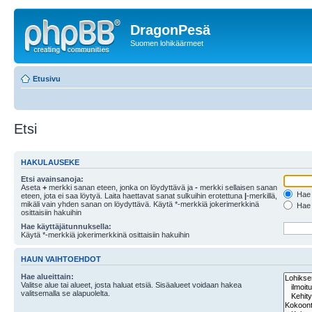
DragonPesä
Suomen lohikäärmeet
Etusivu
Etsi
HAKULAUSEKE
Etsi avainsanoja:
Aseta
+
merkki sanan eteen, jonka on löydyttävä ja
-
merkki sellaisen sanan
Hae k
eteen, jota ei saa löytyä. Laita haettavat sanat sulkuihin erotettuna
|
-merkillä,
mikäli vain yhden sanan on löydyttävä. Käytä *-merkkiä jokerimerkkinä
Hae k
osittaisiin hakuihin
Hae käyttäjätunnuksella:
Käytä *-merkkiä jokerimerkkinä osittaisiin hakuihin
HAUN VAIHTOEHDOT
Hae alueittain:
Valitse alue tai alueet, josta haluat etsiä. Sisäalueet voidaan hakea
valitsemalla se alapuolelta.