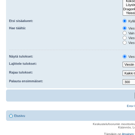
Etsi sisäalueet:
Kyll
Hae täältä:
Viest
Vain 
Viest
Viest
Näytä tulokset:
Viest
Lajittele tulokset:
Rajaa tulokset:
Palauta ensimmäiset:
Error 
Etusivu
Keskustelufoorumin moottorina
Käännös, Lu
Tämäkin on
ilmainen