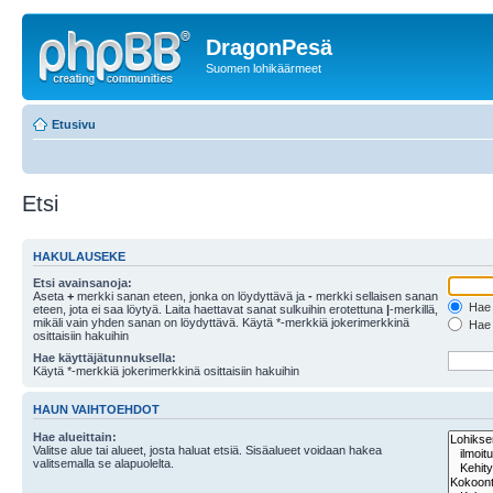
DragonPesä
Suomen lohikäärmeet
Etusivu
Etsi
HAKULAUSEKE
Etsi avainsanoja:
Aseta
+
merkki sanan eteen, jonka on löydyttävä ja
-
merkki sellaisen sanan
Hae k
eteen, jota ei saa löytyä. Laita haettavat sanat sulkuihin erotettuna
|
-merkillä,
mikäli vain yhden sanan on löydyttävä. Käytä *-merkkiä jokerimerkkinä
Hae k
osittaisiin hakuihin
Hae käyttäjätunnuksella:
Käytä *-merkkiä jokerimerkkinä osittaisiin hakuihin
HAUN VAIHTOEHDOT
Hae alueittain:
Valitse alue tai alueet, josta haluat etsiä. Sisäalueet voidaan hakea
valitsemalla se alapuolelta.