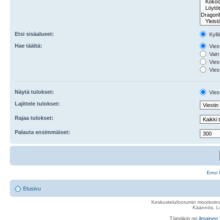
Etsi sisäalueet:
Kyll
Hae täältä:
Viest
Vain 
Viest
Viest
Näytä tulokset:
Viest
Lajittele tulokset:
Rajaa tulokset:
Palauta ensimmäiset:
Error 
Etusivu
Keskustelufoorumin moottorina
Käännös, Lu
Tämäkin on
ilmainen