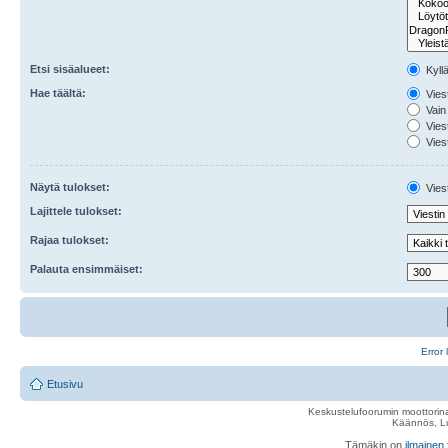
Etsi sisäalueet:
Kyll
Hae täältä:
Viest
Vain 
Viest
Viest
Näytä tulokset:
Viest
Lajittele tulokset:
Rajaa tulokset:
Palauta ensimmäiset:
Error 
Etusivu
Keskustelufoorumin moottorina
Käännös, Lu
Tämäkin on
ilmainen