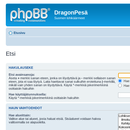
DragonPesä
Suomen lohikäärmeet
Etusivu
Etsi
HAKULAUSEKE
Etsi avainsanoja:
Aseta
+
merkki sanan eteen, jonka on löydyttävä ja
-
merkki sellaisen sanan
Hae k
eteen, jota ei saa löytyä. Laita haettavat sanat sulkuihin erotettuna
|
-merkillä,
mikäli vain yhden sanan on löydyttävä. Käytä *-merkkiä jokerimerkkinä
Hae k
osittaisiin hakuihin
Hae käyttäjätunnuksella:
Käytä *-merkkiä jokerimerkkinä osittaisiin hakuihin
HAUN VAIHTOEHDOT
Hae alueittain:
Valitse alue tai alueet, josta haluat etsiä. Sisäalueet voidaan hakea
valitsemalla se alapuolelta.