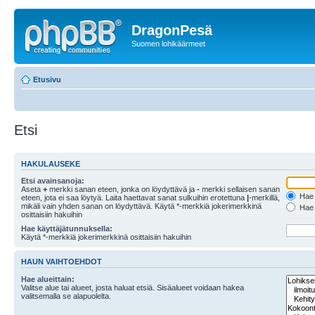
DragonPesä
Suomen lohikäärmeet
Etusivu
Etsi
HAKULAUSEKE
Etsi avainsanoja:
Aseta
+
merkki sanan eteen, jonka on löydyttävä ja
-
merkki sellaisen sanan
Hae k
eteen, jota ei saa löytyä. Laita haettavat sanat sulkuihin erotettuna
|
-merkillä,
mikäli vain yhden sanan on löydyttävä. Käytä *-merkkiä jokerimerkkinä
Hae k
osittaisiin hakuihin
Hae käyttäjätunnuksella:
Käytä *-merkkiä jokerimerkkinä osittaisiin hakuihin
HAUN VAIHTOEHDOT
Hae alueittain:
Valitse alue tai alueet, josta haluat etsiä. Sisäalueet voidaan hakea
valitsemalla se alapuolelta.