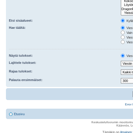
Etsi sisäalueet:
Kyll
Hae täältä:
Viest
Vain 
Viest
Viest
Näytä tulokset:
Viest
Lajittele tulokset:
Rajaa tulokset:
Palauta ensimmäiset:
Error 
Etusivu
Keskustelufoorumin moottorina
Käännös, Lu
Tämäkin on
ilmainen