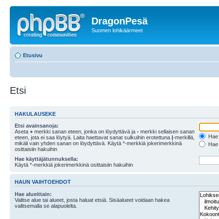
DragonPesä
Suomen lohikäärmeet
Etusivu
Etsi
HAKULAUSEKE
Etsi avainsanoja:
Aseta
+
merkki sanan eteen, jonka on löydyttävä ja
-
merkki sellaisen sanan
Hae k
eteen, jota ei saa löytyä. Laita haettavat sanat sulkuihin erotettuna
|
-merkillä,
mikäli vain yhden sanan on löydyttävä. Käytä *-merkkiä jokerimerkkinä
Hae k
osittaisiin hakuihin
Hae käyttäjätunnuksella:
Käytä *-merkkiä jokerimerkkinä osittaisiin hakuihin
HAUN VAIHTOEHDOT
Hae alueittain:
Valitse alue tai alueet, josta haluat etsiä. Sisäalueet voidaan hakea
valitsemalla se alapuolelta.