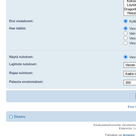
Etsi sisäalueet:
Kyll
Hae täältä:
Viest
Vain 
Viest
Viest
Näytä tulokset:
Viest
Lajittele tulokset:
Rajaa tulokset:
Palauta ensimmäiset:
Error 
Etusivu
Keskustelufoorumin moottorina
Käännös, Lu
Tämäkin on
ilmainen