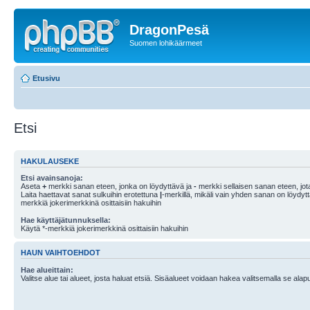
DragonPesä
Suomen lohikäärmeet
Etusivu
Etsi
HAKULAUSEKE
Etsi avainsanoja:
Aseta
+
merkki sanan eteen, jonka on löydyttävä ja
-
merkki sellaisen sanan eteen, jota
Laita haettavat sanat sulkuihin erotettuna
|
-merkillä, mikäli vain yhden sanan on löydyt
merkkiä jokerimerkkinä osittaisiin hakuihin
Hae käyttäjätunnuksella:
Käytä *-merkkiä jokerimerkkinä osittaisiin hakuihin
HAUN VAIHTOEHDOT
Hae alueittain:
Valitse alue tai alueet, josta haluat etsiä. Sisäalueet voidaan hakea valitsemalla se alapu