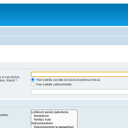
 ei saa löytyä.
Hae kaikilla sanoilla tai käytä kirjoitettua hakua
tävä. Käytä *-
Hae kaikilla vaihtoehdoilla
olelta.