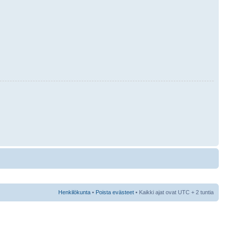
Henkilökunta
•
Poista evästeet
• Kaikki ajat ovat UTC + 2 tuntia