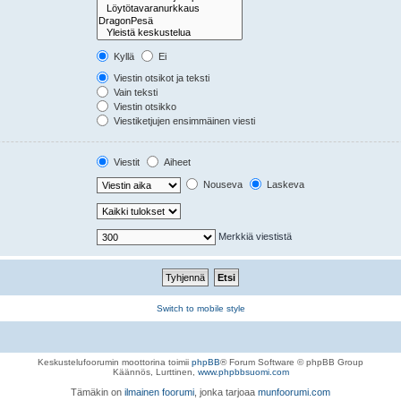
Kyllä
Ei
Viestin otsikot ja teksti
Vain teksti
Viestin otsikko
Viestiketjujen ensimmäinen viesti
Viestit
Aiheet
Nouseva
Laskeva
Merkkiä viestistä
Switch to mobile style
Keskustelufoorumin moottorina toimii
phpBB
® Forum Software © phpBB Group
Käännös, Lurttinen,
www.phpbbsuomi.com
Tämäkin on
ilmainen foorumi
, jonka tarjoaa
munfoorumi.com