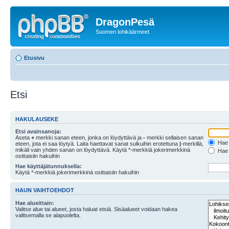
DragonPesä
Suomen lohikäärmeet
Etusivu
Etsi
HAKULAUSEKE
Etsi avainsanoja:
Aseta
+
merkki sanan eteen, jonka on löydyttävä ja
-
merkki sellaisen sanan
Hae k
eteen, jota ei saa löytyä. Laita haettavat sanat sulkuihin erotettuna
|
-merkillä,
mikäli vain yhden sanan on löydyttävä. Käytä *-merkkiä jokerimerkkinä
Hae k
osittaisiin hakuihin
Hae käyttäjätunnuksella:
Käytä *-merkkiä jokerimerkkinä osittaisiin hakuihin
HAUN VAIHTOEHDOT
Hae alueittain:
Valitse alue tai alueet, josta haluat etsiä. Sisäalueet voidaan hakea
valitsemalla se alapuolelta.