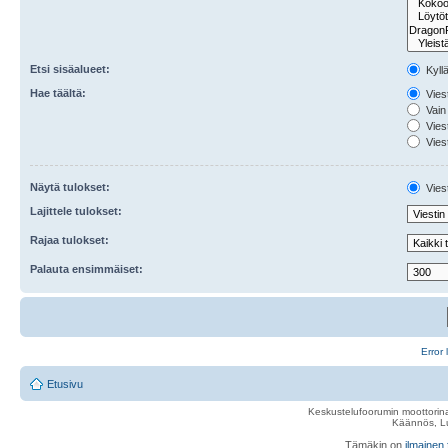
Etsi sisäalueet:
Kyll
Hae täältä:
Viest
Vain 
Viest
Viest
Näytä tulokset:
Viest
Lajittele tulokset:
Rajaa tulokset:
Palauta ensimmäiset:
Error 
Etusivu
Keskustelufoorumin moottorina
Käännös, Lu
Tämäkin on
ilmainen