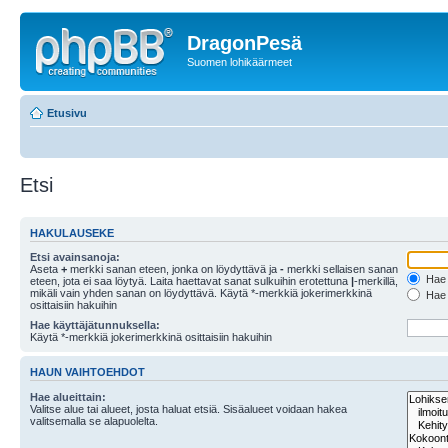
DragonPesä
Suomen lohikäärmeet
Etusivu
Etsi
HAKULAUSEKE
Etsi avainsanoja:
Aseta
+
merkki sanan eteen, jonka on löydyttävä ja
-
merkki sellaisen sanan
Hae k
eteen, jota ei saa löytyä. Laita haettavat sanat sulkuihin erotettuna
|
-merkillä,
mikäli vain yhden sanan on löydyttävä. Käytä *-merkkiä jokerimerkkinä
Hae k
osittaisiin hakuihin
Hae käyttäjätunnuksella:
Käytä *-merkkiä jokerimerkkinä osittaisiin hakuihin
HAUN VAIHTOEHDOT
Hae alueittain:
Valitse alue tai alueet, josta haluat etsiä. Sisäalueet voidaan hakea
valitsemalla se alapuolelta.