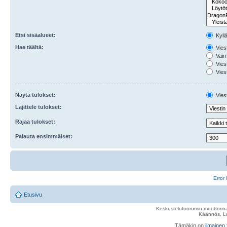
Etsi sisäalueet:
Kyll
Hae täältä:
Viest
Vain 
Viest
Viest
Näytä tulokset:
Viest
Lajittele tulokset:
Rajaa tulokset:
Palauta ensimmäiset:
Error 
Etusivu
Keskustelufoorumin moottorina
Käännös, Lu
Tämäkin on
ilmainen