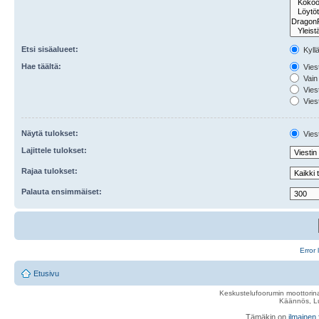
Etsi sisäalueet:
Kyll
Hae täältä:
Viest
Vain 
Viest
Viest
Näytä tulokset:
Viest
Lajittele tulokset:
Rajaa tulokset:
Palauta ensimmäiset:
Error 
Etusivu
Keskustelufoorumin moottorina
Käännös, Lu
Tämäkin on
ilmainen