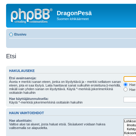
DragonPesä
Suomen lohikäärmeet
Etusivu
Etsi
HAKULAUSEKE
Etsi avainsanoja:
Aseta
+
merkki sanan eteen, jonka on löydyttävä ja
-
merkki sellaisen sanan
Hae k
eteen, jota ei saa löytyä. Laita haettavat sanat sulkuihin erotettuna
|
-merkillä,
mikäli vain yhden sanan on löydyttävä. Käytä *-merkkiä jokerimerkkinä
Hae k
osittaisiin hakuihin
Hae käyttäjätunnuksella:
Käytä *-merkkiä jokerimerkkinä osittaisiin hakuihin
HAUN VAIHTOEHDOT
Hae alueittain:
Valitse alue tai alueet, josta haluat etsiä. Sisäalueet voidaan hakea
valitsemalla se alapuolelta.