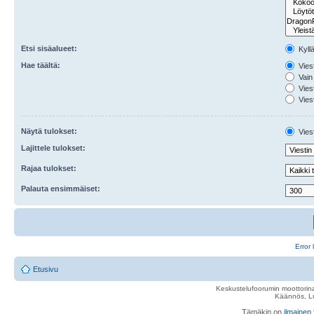
Etsi sisäalueet:
Kyll
Hae täältä:
Viest
Vain 
Viest
Viest
Näytä tulokset:
Viest
Lajittele tulokset:
Rajaa tulokset:
Palauta ensimmäiset:
Error 
Etusivu
Keskustelufoorumin moottorina
Käännös, Lu
Tämäkin on
ilmainen