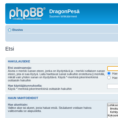
DragonPesä
Suomen lohikäärmeet
Etusivu
Etsi
HAKULAUSEKE
Etsi avainsanoja:
Aseta
+
merkki sanan eteen, jonka on löydyttävä ja
-
merkki sellaisen sanan
Hae k
eteen, jota ei saa löytyä. Laita haettavat sanat sulkuihin erotettuna
|
-merkillä,
mikäli vain yhden sanan on löydyttävä. Käytä *-merkkiä jokerimerkkinä
Hae k
osittaisiin hakuihin
Hae käyttäjätunnuksella:
Käytä *-merkkiä jokerimerkkinä osittaisiin hakuihin
HAUN VAIHTOEHDOT
Hae alueittain:
Valitse alue tai alueet, josta haluat etsiä. Sisäalueet voidaan hakea
valitsemalla se alapuolelta.