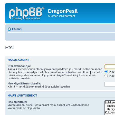
DragonPesä
Suomen lohikäärmeet
Etusivu
Etsi
HAKULAUSEKE
Etsi avainsanoja:
Aseta
+
merkki sanan eteen, jonka on löydyttävä ja
-
merkki sellaisen sanan
Hae k
eteen, jota ei saa löytyä. Laita haettavat sanat sulkuihin erotettuna
|
-merkillä,
mikäli vain yhden sanan on löydyttävä. Käytä *-merkkiä jokerimerkkinä
Hae k
osittaisiin hakuihin
Hae käyttäjätunnuksella:
Käytä *-merkkiä jokerimerkkinä osittaisiin hakuihin
HAUN VAIHTOEHDOT
Hae alueittain:
Valitse alue tai alueet, josta haluat etsiä. Sisäalueet voidaan hakea
valitsemalla se alapuolelta.