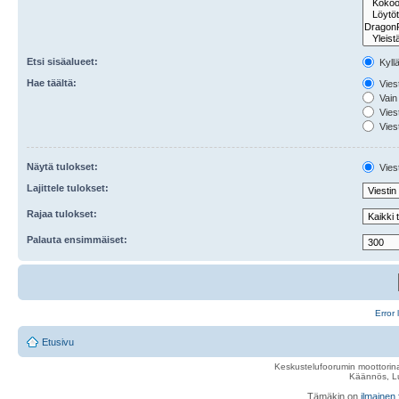
Etsi sisäalueet:
Kyll
Hae täältä:
Viest
Vain 
Viest
Viest
Näytä tulokset:
Viest
Lajittele tulokset:
Rajaa tulokset:
Palauta ensimmäiset:
Error 
Etusivu
Keskustelufoorumin moottorina
Käännös, Lu
Tämäkin on
ilmainen