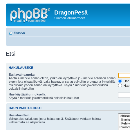
DragonPesä
Suomen lohikäärmeet
Etusivu
Etsi
HAKULAUSEKE
Etsi avainsanoja:
Aseta
+
merkki sanan eteen, jonka on löydyttävä ja
-
merkki sellaisen sanan
Hae k
eteen, jota ei saa löytyä. Laita haettavat sanat sulkuihin erotettuna
|
-merkillä,
mikäli vain yhden sanan on löydyttävä. Käytä *-merkkiä jokerimerkkinä
Hae k
osittaisiin hakuihin
Hae käyttäjätunnuksella:
Käytä *-merkkiä jokerimerkkinä osittaisiin hakuihin
HAUN VAIHTOEHDOT
Hae alueittain:
Valitse alue tai alueet, josta haluat etsiä. Sisäalueet voidaan hakea
valitsemalla se alapuolelta.