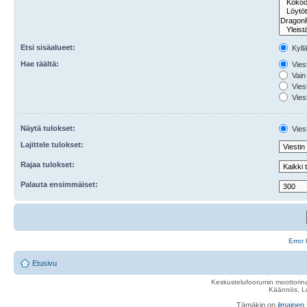
Etsi sisäalueet:
Kyll
Hae täältä:
Viest
Vain 
Viest
Viest
Näytä tulokset:
Viest
Lajittele tulokset:
Rajaa tulokset:
Palauta ensimmäiset:
Error 
Etusivu
Keskustelufoorumin moottorina
Käännös, Lu
Tämäkin on
ilmainen