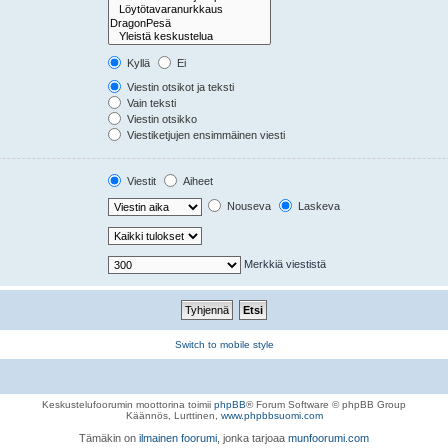
Kyllä
Ei
Viestin otsikot ja teksti
Vain teksti
Viestin otsikko
Viestiketjujen ensimmäinen viesti
Viestit
Aiheet
Nouseva
Laskeva
Merkkiä viestistä
Switch to mobile style
Keskustelufoorumin moottorina toimii
phpBB
® Forum Software © phpBB Group
Käännös, Lurttinen,
www.phpbbsuomi.com
Tämäkin on
ilmainen foorumi
, jonka tarjoaa
munfoorumi.com