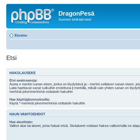
DragonPesä
Suomen lohikäärmeet
Etusivu
Etsi
HAKULAUSEKE
Etsi avainsanoja:
Aseta
+
merkki sanan eteen, jonka on löydyttävä ja
-
merkki sellaisen sanan eteen, jota
Laita haettavat sanat sulkuihin erotettuna
|
-merkillä, mikäli vain yhden sanan on löydyt
merkkiä jokerimerkkinä osittaisiin hakuihin
Hae käyttäjätunnuksella:
Käytä *-merkkiä jokerimerkkinä osittaisiin hakuihin
HAUN VAIHTOEHDOT
Hae alueittain:
Valitse alue tai alueet, josta haluat etsiä. Sisäalueet voidaan hakea valitsemalla se alapu