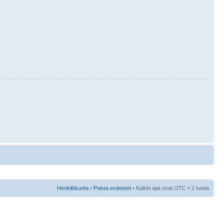
Henkilökunta
•
Poista evästeet
• Kaikki ajat ovat UTC + 2 tuntia