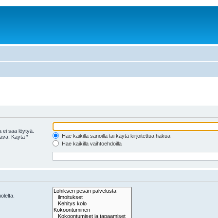
 ei saa löytyä.
Hae kaikilla sanoilla tai käytä kirjoitettua hakua
tävä. Käytä *-
Hae kaikilla vaihtoehdoilla
olelta.