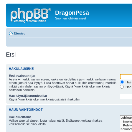
DragonPesä
Suomen lohikäärmeet
Etusivu
Etsi
HAKULAUSEKE
Etsi avainsanoja:
Aseta
+
merkki sanan eteen, jonka on löydyttävä ja
-
merkki sellaisen sanan
Hae k
eteen, jota ei saa löytyä. Laita haettavat sanat sulkuihin erotettuna
|
-merkillä,
mikäli vain yhden sanan on löydyttävä. Käytä *-merkkiä jokerimerkkinä
Hae k
osittaisiin hakuihin
Hae käyttäjätunnuksella:
Käytä *-merkkiä jokerimerkkinä osittaisiin hakuihin
HAUN VAIHTOEHDOT
Hae alueittain:
Valitse alue tai alueet, josta haluat etsiä. Sisäalueet voidaan hakea
valitsemalla se alapuolelta.