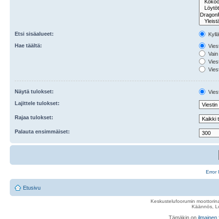
Etsi sisäalueet:
Kyll
Hae täältä:
Viest
Vain 
Viest
Viest
Näytä tulokset:
Viest
Lajittele tulokset:
Rajaa tulokset:
Palauta ensimmäiset:
Error 
Etusivu
Keskustelufoorumin moottorina
Käännös, Lu
Tämäkin on
ilmainen