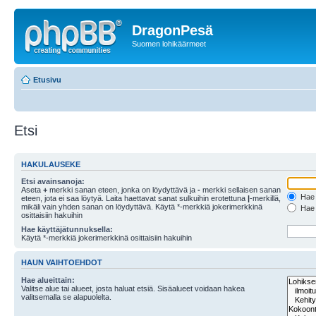
DragonPesä
Suomen lohikäärmeet
Etusivu
Etsi
HAKULAUSEKE
Etsi avainsanoja:
Aseta
+
merkki sanan eteen, jonka on löydyttävä ja
-
merkki sellaisen sanan
Hae k
eteen, jota ei saa löytyä. Laita haettavat sanat sulkuihin erotettuna
|
-merkillä,
mikäli vain yhden sanan on löydyttävä. Käytä *-merkkiä jokerimerkkinä
Hae k
osittaisiin hakuihin
Hae käyttäjätunnuksella:
Käytä *-merkkiä jokerimerkkinä osittaisiin hakuihin
HAUN VAIHTOEHDOT
Hae alueittain:
Valitse alue tai alueet, josta haluat etsiä. Sisäalueet voidaan hakea
valitsemalla se alapuolelta.