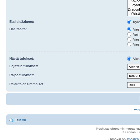
Etsi sisäalueet:
Kyll
Hae täältä:
Viest
Vain 
Viest
Viest
Näytä tulokset:
Viest
Lajittele tulokset:
Rajaa tulokset:
Palauta ensimmäiset:
Error 
Etusivu
Keskustelufoorumin moottorina
Käännös, Lu
Tämäkin on
ilmainen