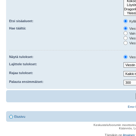
Etsi sisäalueet:
Kyll
Hae täältä:
Viest
Vain 
Viest
Viest
Näytä tulokset:
Viest
Lajittele tulokset:
Rajaa tulokset:
Palauta ensimmäiset:
Error 
Etusivu
Keskustelufoorumin moottorina
Käännös, Lu
Tämäkin on
ilmainen