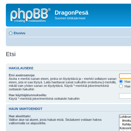
DragonPesä
Suomen lohikäärmeet
Etusivu
Etsi
HAKULAUSEKE
Etsi avainsanoja:
Aseta
+
merkki sanan eteen, jonka on löydyttävä ja
-
merkki sellaisen sanan
Hae k
eteen, jota ei saa löytyä. Laita haettavat sanat sulkuihin erotettuna
|
-merkillä,
mikäli vain yhden sanan on löydyttävä. Käytä *-merkkiä jokerimerkkinä
Hae k
osittaisiin hakuihin
Hae käyttäjätunnuksella:
Käytä *-merkkiä jokerimerkkinä osittaisiin hakuihin
HAUN VAIHTOEHDOT
Hae alueittain:
Valitse alue tai alueet, josta haluat etsiä. Sisäalueet voidaan hakea
valitsemalla se alapuolelta.