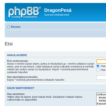
DragonPesä
Suomen lohikäärmeet
Etusivu
Etsi
HAKULAUSEKE
Etsi avainsanoja:
Aseta
+
merkki sanan eteen, jonka on löydyttävä ja
-
merkki sellaisen sanan
Hae k
eteen, jota ei saa löytyä. Laita haettavat sanat sulkuihin erotettuna
|
-merkillä,
mikäli vain yhden sanan on löydyttävä. Käytä *-merkkiä jokerimerkkinä
Hae k
osittaisiin hakuihin
Hae käyttäjätunnuksella:
Käytä *-merkkiä jokerimerkkinä osittaisiin hakuihin
HAUN VAIHTOEHDOT
Hae alueittain:
Valitse alue tai alueet, josta haluat etsiä. Sisäalueet voidaan hakea
valitsemalla se alapuolelta.