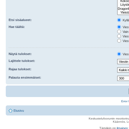
Etsi sisäalueet:
Kyll
Hae täältä:
Viest
Vain 
Viest
Viest
Näytä tulokset:
Viest
Lajittele tulokset:
Rajaa tulokset:
Palauta ensimmäiset:
Error 
Etusivu
Keskustelufoorumin moottorina
Käännös, Lu
Tämäkin on
ilmainen