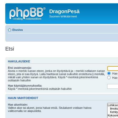
DragonPesä
Suomen lohikäärmeet
Etusivu
Etsi
HAKULAUSEKE
Etsi avainsanoja:
Aseta
+
merkki sanan eteen, jonka on löydyttävä ja
-
merkki sellaisen sanan
Hae k
eteen, jota ei saa löytyä. Laita haettavat sanat sulkuihin erotettuna
|
-merkillä,
mikäli vain yhden sanan on löydyttävä. Käytä *-merkkiä jokerimerkkinä
Hae k
osittaisiin hakuihin
Hae käyttäjätunnuksella:
Käytä *-merkkiä jokerimerkkinä osittaisiin hakuihin
HAUN VAIHTOEHDOT
Hae alueittain:
Valitse alue tai alueet, josta haluat etsiä. Sisäalueet voidaan hakea
valitsemalla se alapuolelta.