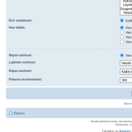
Etsi sisäalueet:
Kyll
Hae täältä:
Viest
Vain 
Viest
Viest
Näytä tulokset:
Viest
Lajittele tulokset:
Rajaa tulokset:
Palauta ensimmäiset:
Error 
Etusivu
Keskustelufoorumin moottorina
Käännös, Lu
Tämäkin on
ilmainen