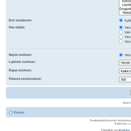
Etsi sisäalueet:
Kyll
Hae täältä:
Viest
Vain 
Viest
Viest
Näytä tulokset:
Viest
Lajittele tulokset:
Rajaa tulokset:
Palauta ensimmäiset:
Error 
Etusivu
Keskustelufoorumin moottorina
Käännös, Lu
Tämäkin on
ilmainen