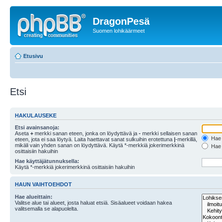
DragonPesä
Suomen lohikäärmeet
Etusivu
Etsi
HAKULAUSEKE
Etsi avainsanoja:
Aseta
+
merkki sanan eteen, jonka on löydyttävä ja
-
merkki sellaisen sanan
Hae k
eteen, jota ei saa löytyä. Laita haettavat sanat sulkuihin erotettuna
|
-merkillä,
mikäli vain yhden sanan on löydyttävä. Käytä *-merkkiä jokerimerkkinä
Hae k
osittaisiin hakuihin
Hae käyttäjätunnuksella:
Käytä *-merkkiä jokerimerkkinä osittaisiin hakuihin
HAUN VAIHTOEHDOT
Hae alueittain:
Valitse alue tai alueet, josta haluat etsiä. Sisäalueet voidaan hakea
valitsemalla se alapuolelta.