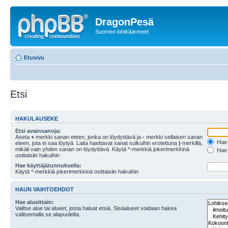
DragonPesä
Suomen lohikäärmeet
Etusivu
Etsi
HAKULAUSEKE
Etsi avainsanoja:
Aseta
+
merkki sanan eteen, jonka on löydyttävä ja
-
merkki sellaisen sanan
Hae k
eteen, jota ei saa löytyä. Laita haettavat sanat sulkuihin erotettuna
|
-merkillä,
mikäli vain yhden sanan on löydyttävä. Käytä *-merkkiä jokerimerkkinä
Hae k
osittaisiin hakuihin
Hae käyttäjätunnuksella:
Käytä *-merkkiä jokerimerkkinä osittaisiin hakuihin
HAUN VAIHTOEHDOT
Hae alueittain:
Valitse alue tai alueet, josta haluat etsiä. Sisäalueet voidaan hakea
valitsemalla se alapuolelta.