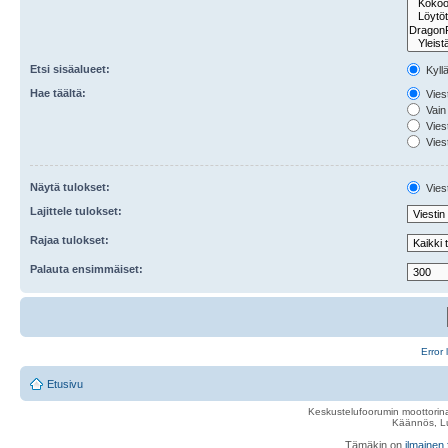
Etsi sisäalueet:
Kyll
Hae täältä:
Viest
Vain 
Viest
Viest
Näytä tulokset:
Viest
Lajittele tulokset:
Rajaa tulokset:
Palauta ensimmäiset:
Error 
Etusivu
Keskustelufoorumin moottorina
Käännös, Lu
Tämäkin on
ilmainen