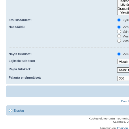
Etsi sisäalueet:
Kyll
Hae täältä:
Viest
Vain 
Viest
Viest
Näytä tulokset:
Viest
Lajittele tulokset:
Rajaa tulokset:
Palauta ensimmäiset:
Error 
Etusivu
Keskustelufoorumin moottorina
Käännös, Lu
Tämäkin on
ilmainen