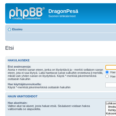
DragonPesä
Suomen lohikäärmeet
Etusivu
Etsi
HAKULAUSEKE
Etsi avainsanoja:
Aseta
+
merkki sanan eteen, jonka on löydyttävä ja
-
merkki sellaisen sanan
Hae k
eteen, jota ei saa löytyä. Laita haettavat sanat sulkuihin erotettuna
|
-merkillä,
mikäli vain yhden sanan on löydyttävä. Käytä *-merkkiä jokerimerkkinä
Hae k
osittaisiin hakuihin
Hae käyttäjätunnuksella:
Käytä *-merkkiä jokerimerkkinä osittaisiin hakuihin
HAUN VAIHTOEHDOT
Hae alueittain:
Valitse alue tai alueet, josta haluat etsiä. Sisäalueet voidaan hakea
valitsemalla se alapuolelta.