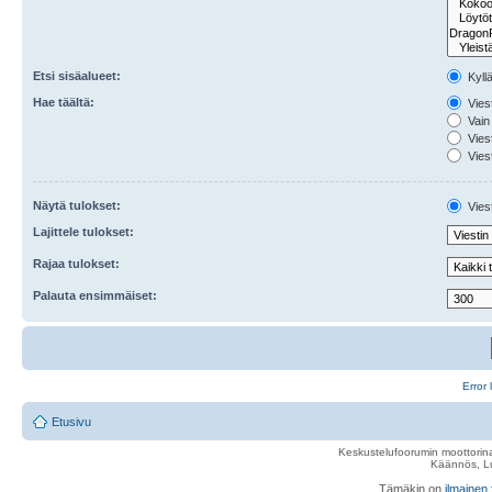
Etsi sisäalueet:
Kyll
Hae täältä:
Viest
Vain 
Viest
Viest
Näytä tulokset:
Viest
Lajittele tulokset:
Rajaa tulokset:
Palauta ensimmäiset:
Error 
Etusivu
Keskustelufoorumin moottorina
Käännös, Lu
Tämäkin on
ilmainen