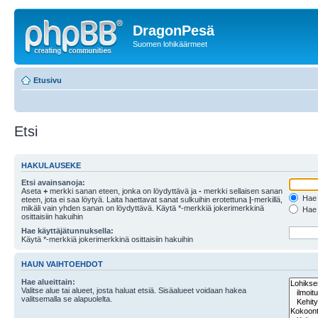
DragonPesä
Suomen lohikäärmeet
Etusivu
Etsi
HAKULAUSEKE
Etsi avainsanoja:
Aseta
+
merkki sanan eteen, jonka on löydyttävä ja
-
merkki sellaisen sanan
Hae k
eteen, jota ei saa löytyä. Laita haettavat sanat sulkuihin erotettuna
|
-merkillä,
mikäli vain yhden sanan on löydyttävä. Käytä *-merkkiä jokerimerkkinä
Hae k
osittaisiin hakuihin
Hae käyttäjätunnuksella:
Käytä *-merkkiä jokerimerkkinä osittaisiin hakuihin
HAUN VAIHTOEHDOT
Hae alueittain:
Valitse alue tai alueet, josta haluat etsiä. Sisäalueet voidaan hakea
valitsemalla se alapuolelta.