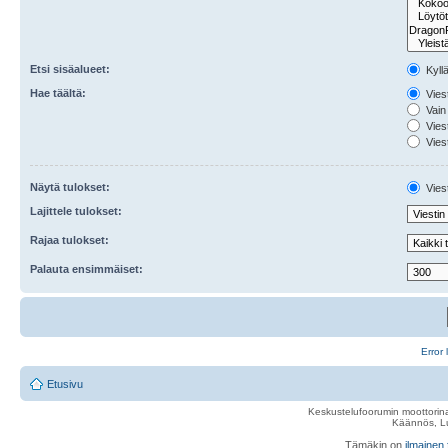
Etsi sisäalueet:
Kyll
Hae täältä:
Viest
Vain 
Viest
Viest
Näytä tulokset:
Viest
Lajittele tulokset:
Rajaa tulokset:
Palauta ensimmäiset:
Error 
Etusivu
Keskustelufoorumin moottorina
Käännös, Lu
Tämäkin on
ilmainen