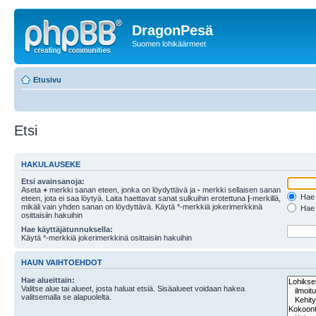
DragonPesä
Suomen lohikäärmeet
Etusivu
Etsi
HAKULAUSEKE
Etsi avainsanoja:
Aseta
+
merkki sanan eteen, jonka on löydyttävä ja
-
merkki sellaisen sanan
Hae k
eteen, jota ei saa löytyä. Laita haettavat sanat sulkuihin erotettuna
|
-merkillä,
mikäli vain yhden sanan on löydyttävä. Käytä *-merkkiä jokerimerkkinä
Hae k
osittaisiin hakuihin
Hae käyttäjätunnuksella:
Käytä *-merkkiä jokerimerkkinä osittaisiin hakuihin
HAUN VAIHTOEHDOT
Hae alueittain:
Valitse alue tai alueet, josta haluat etsiä. Sisäalueet voidaan hakea
valitsemalla se alapuolelta.