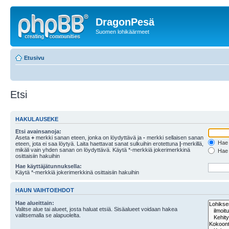
DragonPesä
Suomen lohikäärmeet
Etusivu
Etsi
HAKULAUSEKE
Etsi avainsanoja:
Aseta
+
merkki sanan eteen, jonka on löydyttävä ja
-
merkki sellaisen sanan
Hae k
eteen, jota ei saa löytyä. Laita haettavat sanat sulkuihin erotettuna
|
-merkillä,
mikäli vain yhden sanan on löydyttävä. Käytä *-merkkiä jokerimerkkinä
Hae k
osittaisiin hakuihin
Hae käyttäjätunnuksella:
Käytä *-merkkiä jokerimerkkinä osittaisiin hakuihin
HAUN VAIHTOEHDOT
Hae alueittain:
Valitse alue tai alueet, josta haluat etsiä. Sisäalueet voidaan hakea
valitsemalla se alapuolelta.