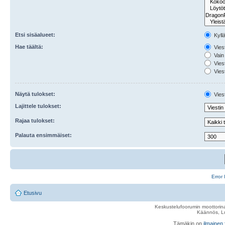
Etsi sisäalueet:
Kyll
Hae täältä:
Viest
Vain 
Viest
Viest
Näytä tulokset:
Viest
Lajittele tulokset:
Rajaa tulokset:
Palauta ensimmäiset:
Error 
Etusivu
Keskustelufoorumin moottorina
Käännös, Lu
Tämäkin on
ilmainen