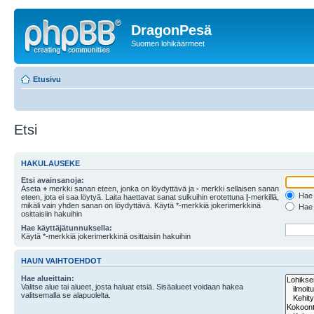
DragonPesä
Suomen lohikäärmeet
Etusivu
Etsi
HAKULAUSEKE
Etsi avainsanoja:
Aseta
+
merkki sanan eteen, jonka on löydyttävä ja
-
merkki sellaisen sanan
Hae k
eteen, jota ei saa löytyä. Laita haettavat sanat sulkuihin erotettuna
|
-merkillä,
mikäli vain yhden sanan on löydyttävä. Käytä *-merkkiä jokerimerkkinä
Hae k
osittaisiin hakuihin
Hae käyttäjätunnuksella:
Käytä *-merkkiä jokerimerkkinä osittaisiin hakuihin
HAUN VAIHTOEHDOT
Hae alueittain:
Valitse alue tai alueet, josta haluat etsiä. Sisäalueet voidaan hakea
valitsemalla se alapuolelta.