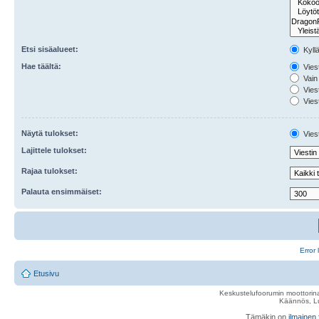
Etsi sisäalueet:
Kyll
Hae täältä:
Viest
Vain 
Viest
Viest
Näytä tulokset:
Viest
Lajittele tulokset:
Rajaa tulokset:
Palauta ensimmäiset:
Error 
Etusivu
Keskustelufoorumin moottorina
Käännös, Lu
Tämäkin on
ilmainen