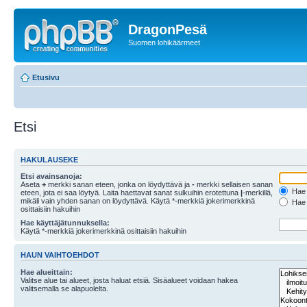
DragonPesä
Suomen lohikäärmeet
Etusivu
Etsi
HAKULAUSEKE
Etsi avainsanoja:
Aseta
+
merkki sanan eteen, jonka on löydyttävä ja
-
merkki sellaisen sanan
Hae k
eteen, jota ei saa löytyä. Laita haettavat sanat sulkuihin erotettuna
|
-merkillä,
mikäli vain yhden sanan on löydyttävä. Käytä *-merkkiä jokerimerkkinä
Hae k
osittaisiin hakuihin
Hae käyttäjätunnuksella:
Käytä *-merkkiä jokerimerkkinä osittaisiin hakuihin
HAUN VAIHTOEHDOT
Hae alueittain:
Valitse alue tai alueet, josta haluat etsiä. Sisäalueet voidaan hakea
valitsemalla se alapuolelta.