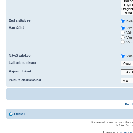
Etsi sisäalueet:
Kyll
Hae täältä:
Viest
Vain 
Viest
Viest
Näytä tulokset:
Viest
Lajittele tulokset:
Rajaa tulokset:
Palauta ensimmäiset:
Error 
Etusivu
Keskustelufoorumin moottorina
Käännös, Lu
Tämäkin on
ilmainen