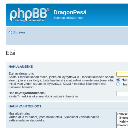
DragonPesä
Suomen lohikäärmeet
Etusivu
Etsi
HAKULAUSEKE
Etsi avainsanoja:
Aseta
+
merkki sanan eteen, jonka on löydyttävä ja
-
merkki sellaisen sanan
Hae k
eteen, jota ei saa löytyä. Laita haettavat sanat sulkuihin erotettuna
|
-merkillä,
mikäli vain yhden sanan on löydyttävä. Käytä *-merkkiä jokerimerkkinä
Hae k
osittaisiin hakuihin
Hae käyttäjätunnuksella:
Käytä *-merkkiä jokerimerkkinä osittaisiin hakuihin
HAUN VAIHTOEHDOT
Hae alueittain:
Valitse alue tai alueet, josta haluat etsiä. Sisäalueet voidaan hakea
valitsemalla se alapuolelta.