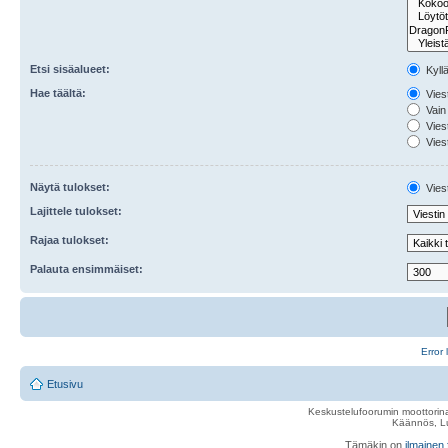
Etsi sisäalueet:
Kyll
Hae täältä:
Viest
Vain 
Viest
Viest
Näytä tulokset:
Viest
Lajittele tulokset:
Rajaa tulokset:
Palauta ensimmäiset:
Error 
Etusivu
Keskustelufoorumin moottorina
Käännös, Lu
Tämäkin on
ilmainen