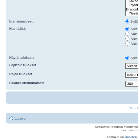
Etsi sisäalueet:
Kyll
Hae täältä:
Viest
Vain 
Viest
Viest
Näytä tulokset:
Viest
Lajittele tulokset:
Rajaa tulokset:
Palauta ensimmäiset:
Error 
Etusivu
Keskustelufoorumin moottorina
Käännös, Lu
Tämäkin on
ilmainen