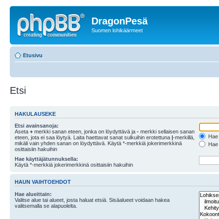
DragonPesä
Suomen lohikäärmeet
Etusivu
Etsi
HAKULAUSEKE
Etsi avainsanoja:
Aseta
+
merkki sanan eteen, jonka on löydyttävä ja
-
merkki sellaisen sanan
Hae k
eteen, jota ei saa löytyä. Laita haettavat sanat sulkuihin erotettuna
|
-merkillä,
mikäli vain yhden sanan on löydyttävä. Käytä *-merkkiä jokerimerkkinä
Hae k
osittaisiin hakuihin
Hae käyttäjätunnuksella:
Käytä *-merkkiä jokerimerkkinä osittaisiin hakuihin
HAUN VAIHTOEHDOT
Hae alueittain:
Valitse alue tai alueet, josta haluat etsiä. Sisäalueet voidaan hakea
valitsemalla se alapuolelta.