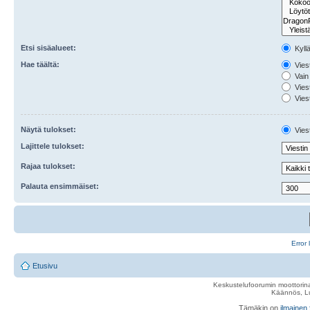
Etsi sisäalueet:
Kyll
Hae täältä:
Viest
Vain 
Viest
Viest
Näytä tulokset:
Viest
Lajittele tulokset:
Rajaa tulokset:
Palauta ensimmäiset:
Error 
Etusivu
Keskustelufoorumin moottorina
Käännös, Lu
Tämäkin on
ilmainen