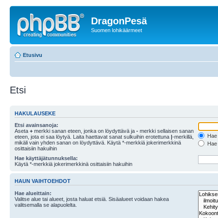
DragonPesä
Suomen lohikäärmeet
Etusivu
Etsi
HAKULAUSEKE
Etsi avainsanoja:
Aseta
+
merkki sanan eteen, jonka on löydyttävä ja
-
merkki sellaisen sanan
Hae k
eteen, jota ei saa löytyä. Laita haettavat sanat sulkuihin erotettuna
|
-merkillä,
mikäli vain yhden sanan on löydyttävä. Käytä *-merkkiä jokerimerkkinä
Hae k
osittaisiin hakuihin
Hae käyttäjätunnuksella:
Käytä *-merkkiä jokerimerkkinä osittaisiin hakuihin
HAUN VAIHTOEHDOT
Hae alueittain:
Valitse alue tai alueet, josta haluat etsiä. Sisäalueet voidaan hakea
valitsemalla se alapuolelta.